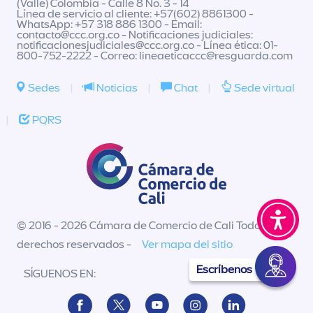
(Valle) Colombia - Calle 8 No. 3 - 14
Línea de servicio al cliente: +57(602) 8861300 -
WhatsApp: +57 318 886 1300 - Email:
contacto@ccc.org.co
- Notificaciones judiciales:
notificacionesjudiciales@ccc.org.co
- Línea ética: 01-
800-752-2222 - Correo:
lineaeticaccc@resguarda.com
Sedes
|
Noticias
|
Chat
|
Sede virtual
|
PQRS
© 2016 - 2026 Cámara de Comercio de Cali Todos los
derechos reservados -
Ver mapa del sitio
Escríbenos
SÍGUENOS EN: