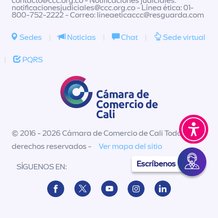
contacto@ccc.org.co
- Notificaciones judiciales:
notificacionesjudiciales@ccc.org.co
- Línea ética: 01-
800-752-2222 - Correo:
lineaeticaccc@resguarda.com
Sedes
|
Noticias
|
Chat
|
Sede virtual
|
PQRS
© 2016 - 2026 Cámara de Comercio de Cali Todos los
derechos reservados -
Ver mapa del sitio
Escríbenos
SÍGUENOS EN: