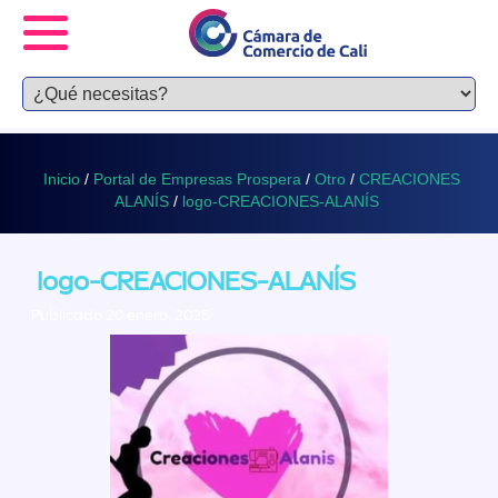
Inicio
/
Portal de Empresas Prospera
/
Otro
/
CREACIONES
ALANÍS
/
logo-CREACIONES-ALANÍS
logo-CREACIONES-ALANÍS
Publicado 20 enero, 2025