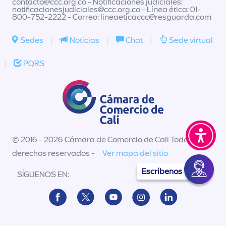
contacto@ccc.org.co
- Notificaciones judiciales:
notificacionesjudiciales@ccc.org.co
- Línea ética: 01-
800-752-2222 - Correo:
lineaeticaccc@resguarda.com
Sedes
|
Noticias
|
Chat
|
Sede virtual
|
PQRS
© 2016 - 2026 Cámara de Comercio de Cali Todos los
derechos reservados -
Ver mapa del sitio
Escríbenos
SÍGUENOS EN: