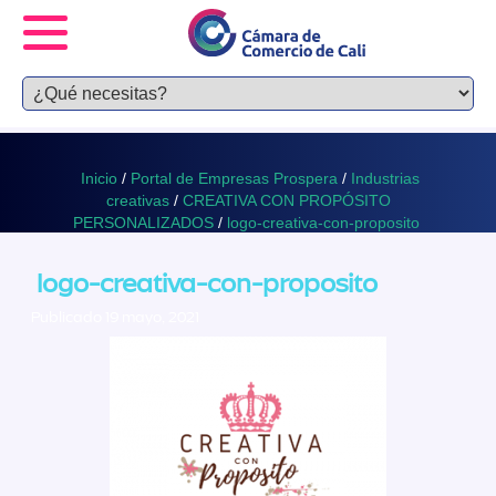
Inicio
/
Portal de Empresas Prospera
/
Industrias
creativas
/
CREATIVA CON PROPÓSITO
PERSONALIZADOS
/
logo-creativa-con-proposito
logo-creativa-con-proposito
Publicado 19 mayo, 2021