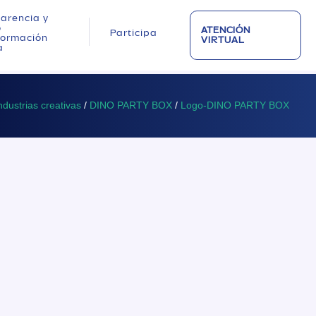
arencia y
o
ATENCIÓN
Participa
nformación
VIRTUAL
a
ndustrias creativas
/
DINO PARTY BOX
/
Logo-DINO PARTY BOX