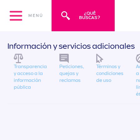
¿QUÉ
MENÚ
BUSCAS?
Información y servicios adicionales
Transparencia
Peticiones,
Términos y
A
y acceso a la
quejas y
condiciones
a
información
reclamos
de uso
n
pública
l
é