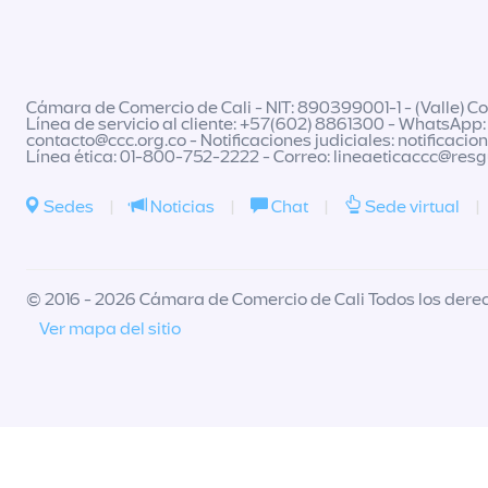
Cámara de Comercio de Cali - NIT: 890399001-1 - (Valle) Col
Línea de servicio al cliente: +57(602) 8861300 - WhatsApp:
contacto@ccc.org.co
- Notificaciones judiciales:
notificacio
Línea ética: 01-800-752-2222 - Correo:
lineaeticaccc@res
Sedes
|
Noticias
|
Chat
|
Sede virtual
|
© 2016 - 2026 Cámara de Comercio de Cali Todos los dere
Ver mapa del sitio