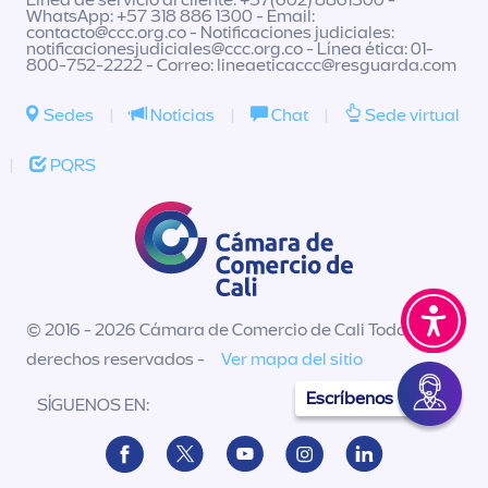
WhatsApp: +57 318 886 1300 - Email:
contacto@ccc.org.co
- Notificaciones judiciales:
notificacionesjudiciales@ccc.org.co
- Línea ética: 01-
800-752-2222 - Correo:
lineaeticaccc@resguarda.com
Sedes
|
Noticias
|
Chat
|
Sede virtual
|
PQRS
© 2016 - 2026 Cámara de Comercio de Cali Todos los
derechos reservados -
Ver mapa del sitio
Escríbenos
SÍGUENOS EN: