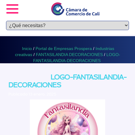
Inicio
/
Portal de Empresas Prospera
/
Industrias
creativas
/
FANTASILANDIA DECORACIONES
/
LOGO-
FANTASILANDIA-DECORACIONES
LOGO-FANTASILANDIA-
DECORACIONES
Publicado 13 enero, 2025