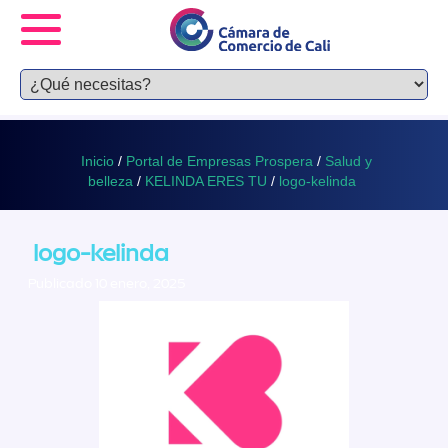
Inicio
/
Portal de Empresas Prospera
/
Salud y
belleza
/
KELINDA ERES TU
/
logo-kelinda
logo-kelinda
Publicado 10 enero, 2025