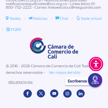
contacto@ccc.org.co
- Notificaciones judiciales:
notificacionesjudiciales@ccc.org.co
- Línea ética: 01-
800-752-2222 - Correo:
lineaeticaccc@resguarda.com
Sedes
|
Noticias
|
Chat
|
Sede virtual
|
PQRS
© 2016 - 2026 Cámara de Comercio de Cali Todos los
derechos reservados -
Ver mapa del sitio
Escríbenos
SÍGUENOS EN: