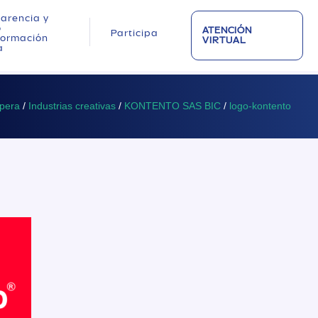
arencia y
o
ATENCIÓN
Participa
nformación
VIRTUAL
a
spera
/
Industrias creativas
/
KONTENTO SAS BIC
/
logo-kontento