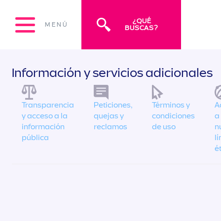
¿QUÉ
MENÚ
BUSCAS?
Información y servicios adicionales
Transparencia
Peticiones,
Términos y
A
y acceso a la
quejas y
condiciones
a
información
reclamos
de uso
n
pública
l
é