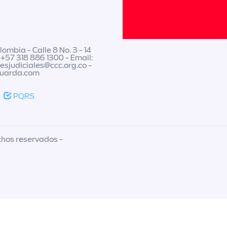
ombia - Calle 8 No. 3 - 14
 +57 318 886 1300 - Email:
nesjudiciales@ccc.org.co
-
guarda.com
PQRS
chos reservados -