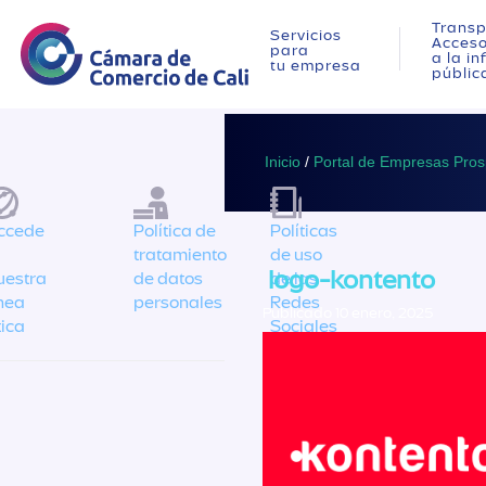
Transp
Servicios
Acces
para
a la i
tu empresa
públic
Inicio
/
Portal de Empresas Pro
ccede
Política de
Políticas
tratamiento
de uso
logo-kontento
uestra
de datos
de las
ínea
personales
Redes
Publicado 10 enero, 2025
tica
Sociales