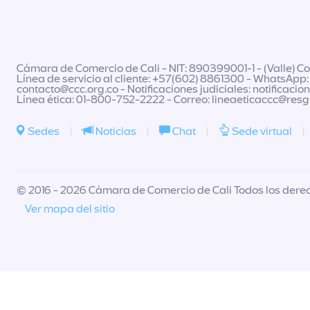
Cámara de Comercio de Cali - NIT: 890399001-1 - (Valle) Col
Línea de servicio al cliente: +57(602) 8861300 - WhatsApp:
contacto@ccc.org.co
- Notificaciones judiciales:
notificacio
Línea ética: 01-800-752-2222 - Correo:
lineaeticaccc@res
Sedes
|
Noticias
|
Chat
|
Sede virtual
|
© 2016 - 2026 Cámara de Comercio de Cali Todos los dere
Ver mapa del sitio