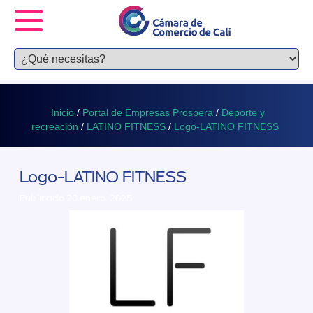
Inicio
/
Portal de Empresas Prospera
/
Deporte y
recreación
/
LATINO FITNESS
/
Logo-LATINO FITNESS
Logo-LATINO FITNESS
Publicado 20 enero, 2025