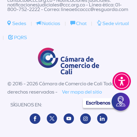
contacto@ccc.org.co
- Notificaciones judiciales:
notificacionesjudiciales@ccc.org.co
- Línea ética: 01-
800-752-2222 - Correo:
lineaeticaccc@resguarda.com
Sedes
|
Noticias
|
Chat
|
Sede virtual
|
PQRS
© 2016 - 2026 Cámara de Comercio de Cali Todos los
derechos reservados -
Ver mapa del sitio
Escríbenos
SÍGUENOS EN: