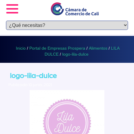
Inicio
/
Portal de Empresas Prospera
/
Alimentos
/
LILA
DULCE
/
logo-lila-dulce
logo-lila-dulce
Publicado 10 junio, 2021