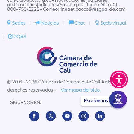
contacto@ccc.org.co
- Notificaciones judiciales:
notificacionesjudiciales@ccc.org.co
- Línea ética: 01-
800-752-2222 - Correo:
lineaeticaccc@resguarda.com
Sedes
|
Noticias
|
Chat
|
Sede virtual
|
PQRS
© 2016 - 2026 Cámara de Comercio de Cali Todos los
derechos reservados -
Ver mapa del sitio
Escríbenos
SÍGUENOS EN: