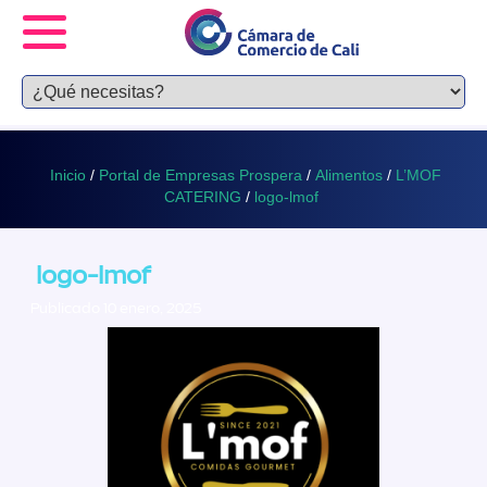
Inicio
/
Portal de Empresas Prospera
/
Alimentos
/
L’MOF
CATERING
/
logo-lmof
logo-lmof
Publicado 10 enero, 2025