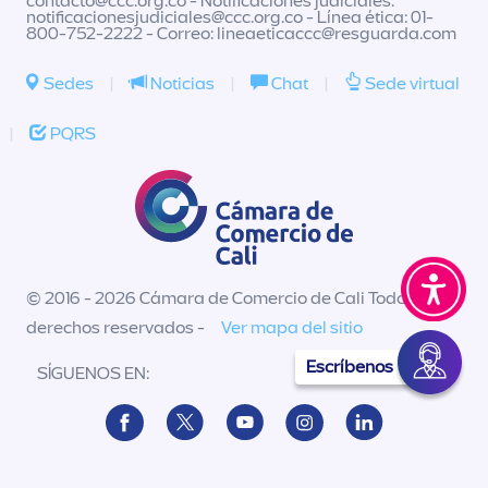
contacto@ccc.org.co
- Notificaciones judiciales:
notificacionesjudiciales@ccc.org.co
- Línea ética: 01-
800-752-2222 - Correo:
lineaeticaccc@resguarda.com
Sedes
|
Noticias
|
Chat
|
Sede virtual
|
PQRS
© 2016 - 2026 Cámara de Comercio de Cali Todos los
derechos reservados -
Ver mapa del sitio
Escríbenos
SÍGUENOS EN: