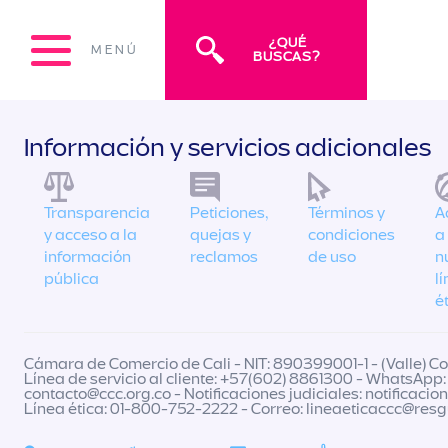
¿QUÉ
MENÚ
BUSCAS?
Información y servicios adicionales
Transparencia
Peticiones,
Términos y
A
y acceso a la
quejas y
condiciones
a
información
reclamos
de uso
n
pública
l
é
Cámara de Comercio de Cali - NIT: 890399001-1 - (Valle) Col
Línea de servicio al cliente: +57(602) 8861300 - WhatsApp:
contacto@ccc.org.co
- Notificaciones judiciales:
notificacio
Línea ética: 01-800-752-2222 - Correo:
lineaeticaccc@res