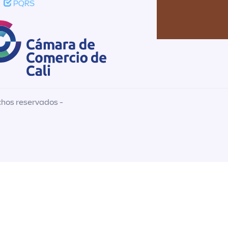
PQRS
chos reservados -