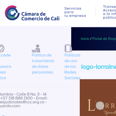
Transp
Servicios
Acces
para
a la i
tu empresa
públic
Inicio
/
Portal de Emp
ccede
Política de
Políticas
tratamiento
de uso
logo-lorrain
uestra
de datos
de las
ínea
personales
Redes
Publicado 10 enero, 2
tica
Sociales
ombia - Calle 8 No. 3 - 14
 +57 318 886 1300 - Email:
nesjudiciales@ccc.org.co
-
guarda.com