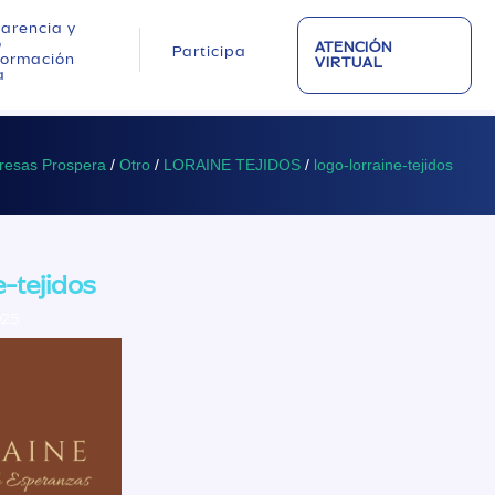
arencia y
o
ATENCIÓN
Participa
nformación
VIRTUAL
a
resas Prospera
/
Otro
/
LORAINE TEJIDOS
/
logo-lorraine-tejidos
e-tejidos
025