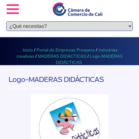
Inicio
/
Portal de Empresas Prospera
/
Industrias
creativas
/
MADERAS DIDÁCTICAS
/
Logo-MADERAS
DIDÁCTICAS
Logo-MADERAS DIDÁCTICAS
Publicado 27 enero, 2025