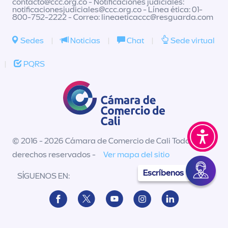
contacto@ccc.org.co
- Notificaciones judiciales:
notificacionesjudiciales@ccc.org.co
- Línea ética: 01-
800-752-2222 - Correo:
lineaeticaccc@resguarda.com
Sedes
|
Noticias
|
Chat
|
Sede virtual
|
PQRS
© 2016 - 2026 Cámara de Comercio de Cali Todos los
derechos reservados -
Ver mapa del sitio
Escríbenos
SÍGUENOS EN: