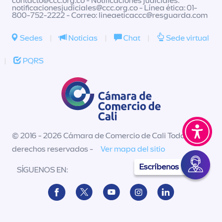
contacto@ccc.org.co
- Notificaciones judiciales:
notificacionesjudiciales@ccc.org.co
- Línea ética: 01-
800-752-2222 - Correo:
lineaeticaccc@resguarda.com
Sedes
|
Noticias
|
Chat
|
Sede virtual
|
PQRS
© 2016 - 2026 Cámara de Comercio de Cali Todos los
derechos reservados -
Ver mapa del sitio
Escríbenos
SÍGUENOS EN: