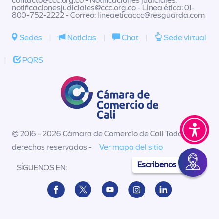
contacto@ccc.org.co
- Notificaciones judiciales:
notificacionesjudiciales@ccc.org.co
- Línea ética: 01-
800-752-2222 - Correo:
lineaeticaccc@resguarda.com
Sedes
|
Noticias
|
Chat
|
Sede virtual
|
PQRS
© 2016 - 2026 Cámara de Comercio de Cali Todos los
derechos reservados -
Ver mapa del sitio
Escríbenos
SÍGUENOS EN: