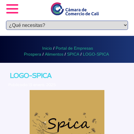
Inicio
/
Portal de Empresas
Prospera
/
Alimentos
/
SPICA
/
LOGO-SPICA
LOGO-SPICA
Publicado 13 enero, 2025