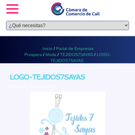
Inicio
/
Portal de Empresas
Prospera
/
Moda
/
TEJIDOS7SAYAS
/
LOGO-
TEJIDOS7SAYAS
LOGO-TEJIDOS7SAYAS
Publicado 13 enero, 2025