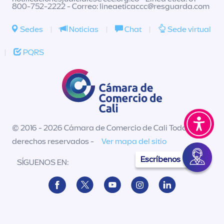
800-752-2222 - Correo:
lineaeticaccc@resguarda.com
Sedes
|
Noticias
|
Chat
|
Sede virtual
|
PQRS
© 2016 - 2026 Cámara de Comercio de Cali Todos los
derechos reservados -
Ver mapa del sitio
Escríbenos
SÍGUENOS EN: