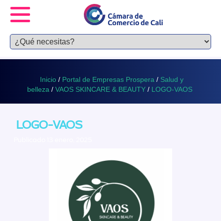
Inicio
/
Portal de Empresas Prospera
/
Salud y
belleza
/
VAOS SKINCARE & BEAUTY
/
LOGO-VAOS
LOGO-VAOS
Publicado 13 enero, 2025