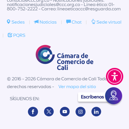
contacto@ccc.org.co
- Notificaciones judiciales:
notificacionesjudiciales@ccc.org.co
- Línea ética: 01-
800-752-2222 - Correo:
lineaeticaccc@resguarda.com
Sedes
|
Noticias
|
Chat
|
Sede virtual
|
PQRS
© 2016 - 2026 Cámara de Comercio de Cali Todos los
derechos reservados -
Ver mapa del sitio
Escríbenos
SÍGUENOS EN: