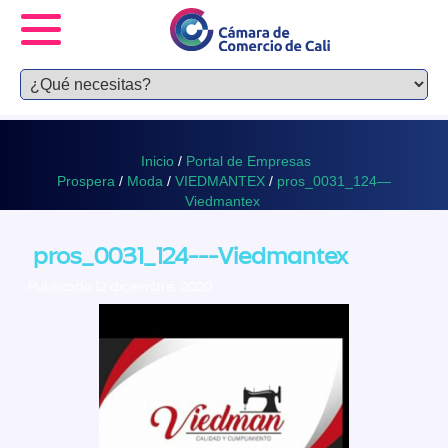
Inicio
/
Portal de Empresas
Prospera
/
Moda
/
VIEDMANTEX
/
pros_0031_124—
Viedmantex
pros_0031_124---Viedmantex
Publicado 12 diciembre, 2020