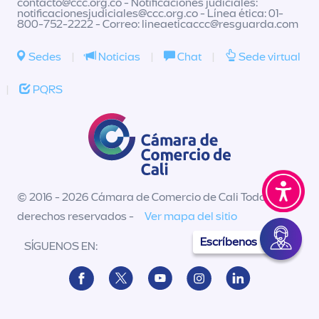
contacto@ccc.org.co
- Notificaciones judiciales:
notificacionesjudiciales@ccc.org.co
- Línea ética: 01-
800-752-2222 - Correo:
lineaeticaccc@resguarda.com
Sedes
|
Noticias
|
Chat
|
Sede virtual
|
PQRS
© 2016 - 2026 Cámara de Comercio de Cali Todos los
derechos reservados -
Ver mapa del sitio
Escríbenos
SÍGUENOS EN: