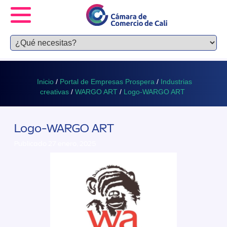
Inicio
/
Portal de Empresas Prospera
/
Industrias
creativas
/
WARGO ART
/
Logo-WARGO ART
Logo-WARGO ART
Publicado 27 enero, 2025