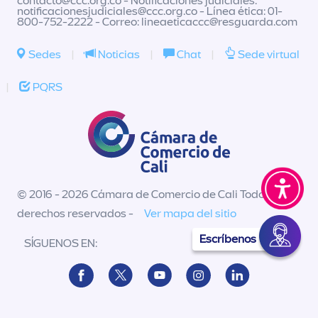
contacto@ccc.org.co
- Notificaciones judiciales:
notificacionesjudiciales@ccc.org.co
- Línea ética: 01-
800-752-2222 - Correo:
lineaeticaccc@resguarda.com
Sedes
|
Noticias
|
Chat
|
Sede virtual
|
PQRS
© 2016 - 2026 Cámara de Comercio de Cali Todos los
derechos reservados -
Ver mapa del sitio
Escríbenos
SÍGUENOS EN: