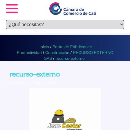
Inicio
/
Portal de Fábricas de
Productividad
/
Construcción
/
RECURSO EXTERNO
SAS
/
recurso-externo
recurso-externo
Publicado 23 marzo, 2021