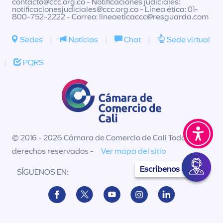
contacto@ccc.org.co
- Notificaciones judiciales:
notificacionesjudiciales@ccc.org.co
- Línea ética: 01-
800-752-2222 - Correo:
lineaeticaccc@resguarda.com
Sedes
|
Noticias
|
Chat
|
Sede virtual
|
PQRS
© 2016 - 2026 Cámara de Comercio de Cali Todos los
derechos reservados -
Ver mapa del sitio
Escríbenos
SÍGUENOS EN: