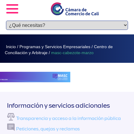
Inicio
/
Programas y Servicios Empresariales
/
Centro de
Conciliación y Arbitraje
/
masc-cabezote-marzo
Información y servicios adicionales
Transparencia y acceso a la información pública
Peticiones, quejas y reclamos