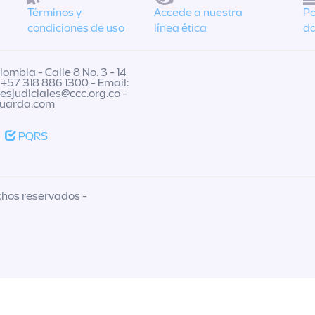
Términos y
Accede a nuestra
Po
condiciones de uso
línea ética
da
ombia - Calle 8 No. 3 - 14
 +57 318 886 1300 - Email:
nesjudiciales@ccc.org.co
-
guarda.com
PQRS
chos reservados -