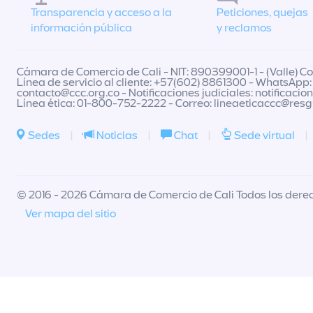
Transparencia y acceso a la
Peticiones, quejas
información pública
y reclamos
Cámara de Comercio de Cali - NIT: 890399001-1 - (Valle) Col
Línea de servicio al cliente: +57(602) 8861300 - WhatsApp:
contacto@ccc.org.co
- Notificaciones judiciales:
notificacio
Línea ética: 01-800-752-2222 - Correo:
lineaeticaccc@res
Sedes
|
Noticias
|
Chat
|
Sede virtual
|
© 2016 - 2026 Cámara de Comercio de Cali Todos los dere
Ver mapa del sitio