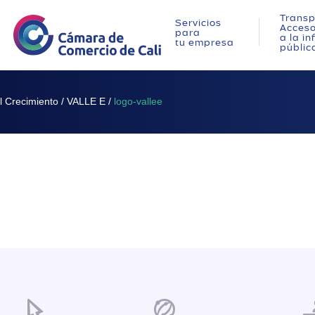
Transp
Servicios
Acces
para
a la i
tu empresa
públic
l Crecimiento
/
VALLE E
/
logo-vallee