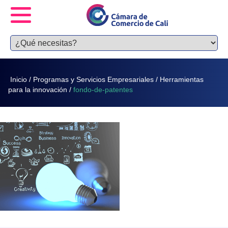
Inicio
/
Programas y Servicios Empresariales
/
Herramientas
para la innovación
/
fondo-de-patentes