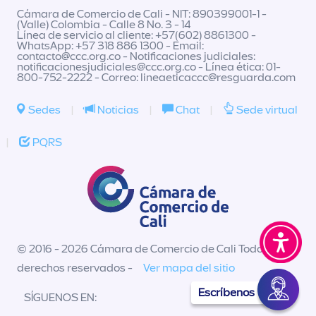
Cámara de Comercio de Cali - NIT: 890399001-1 -
(Valle) Colombia - Calle 8 No. 3 - 14
Línea de servicio al cliente: +57(602) 8861300 -
WhatsApp: +57 318 886 1300 - Email:
contacto@ccc.org.co
- Notificaciones judiciales:
notificacionesjudiciales@ccc.org.co
- Línea ética: 01-
800-752-2222 - Correo:
lineaeticaccc@resguarda.com
Sedes
|
Noticias
|
Chat
|
Sede virtual
|
PQRS
© 2016 - 2026 Cámara de Comercio de Cali Todos los
derechos reservados -
Ver mapa del sitio
Escríbenos
SÍGUENOS EN: