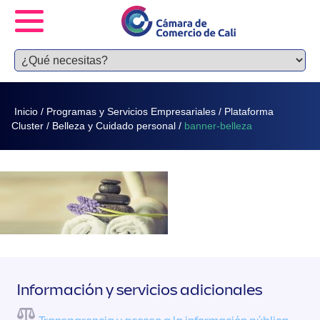
Inicio
/
Programas y Servicios Empresariales
/
Plataforma
Cluster
/
Belleza y Cuidado personal
/
banner-belleza
Información y servicios adicionales