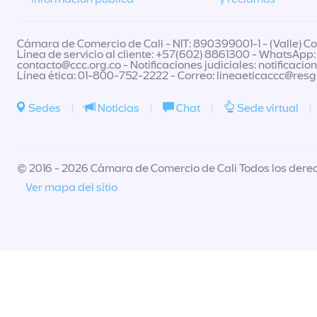
Cámara de Comercio de Cali - NIT: 890399001-1 - (Valle) Col
Línea de servicio al cliente: +57(602) 8861300 - WhatsApp:
contacto@ccc.org.co
- Notificaciones judiciales:
notificacio
Línea ética: 01-800-752-2222 - Correo:
lineaeticaccc@res
Sedes
|
Noticias
|
Chat
|
Sede virtual
|
© 2016 - 2026 Cámara de Comercio de Cali Todos los dere
Ver mapa del sitio