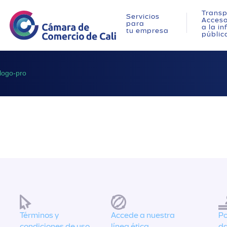
Transp
Servicios
Acces
para
a la i
tu empresa
públic
logo-pro
Términos y
Accede a nuestra
Po
condiciones de uso
línea ética
da