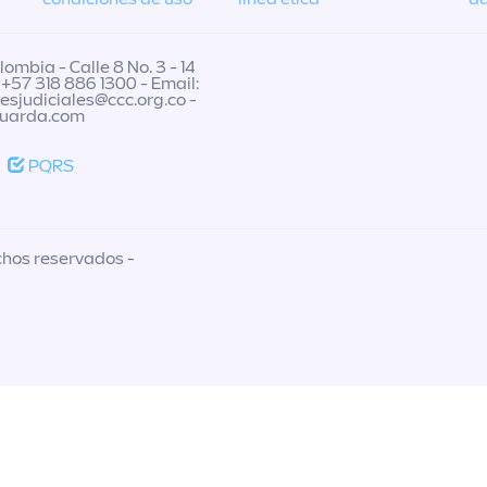
ombia - Calle 8 No. 3 - 14
 +57 318 886 1300 - Email:
nesjudiciales@ccc.org.co
-
guarda.com
PQRS
chos reservados -