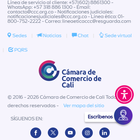
Línea de servicio al cliente: +57(602) 8861300 -
WhatsApp: +57 318 886 1300 - Email:
contacto@ccc.org.co
- Notificaciones judiciales:
notificacionesjudiciales@ccc.org.co
- Línea ética: 01-
800-752-2222 - Correo:
lineaeticaccc@resguarda.com
Sedes
|
Noticias
|
Chat
|
Sede virtual
|
PQRS
© 2016 - 2026 Cámara de Comercio de Cali Todos los
derechos reservados -
Ver mapa del sitio
Escríbenos
SÍGUENOS EN: