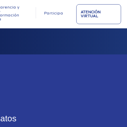
arencia y
o
ATENCIÓN
Participa
nformación
VIRTUAL
a
datos