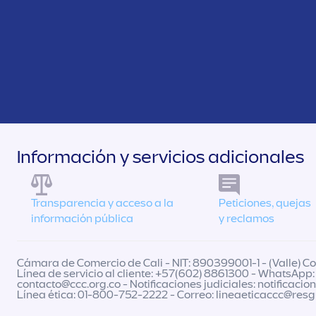
Información y servicios adicionales
Transparencia y acceso a la
Peticiones, quejas
información pública
y reclamos
Cámara de Comercio de Cali - NIT: 890399001-1 - (Valle) Col
Línea de servicio al cliente: +57(602) 8861300 - WhatsApp:
contacto@ccc.org.co
- Notificaciones judiciales:
notificacio
Línea ética: 01-800-752-2222 - Correo:
lineaeticaccc@res