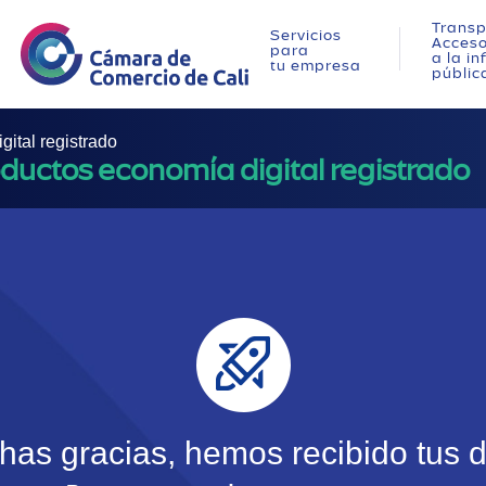
Transp
Servicios
Acces
para
a la i
tu empresa
públic
gital registrado
oductos economía digital registrado
as gracias, hemos recibido tus 