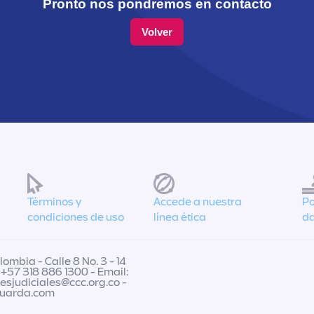
Pronto nos pondremos en contacto
Volver
Términos y
Accede a nuestra
Po
condiciones de uso
línea ética
da
ombia - Calle 8 No. 3 - 14
 +57 318 886 1300 - Email:
nesjudiciales@ccc.org.co
-
guarda.com