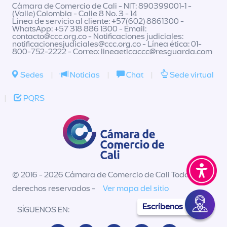
Cámara de Comercio de Cali - NIT: 890399001-1 -
(Valle) Colombia - Calle 8 No. 3 - 14
Línea de servicio al cliente: +57(602) 8861300 -
WhatsApp: +57 318 886 1300 - Email:
contacto@ccc.org.co
- Notificaciones judiciales:
notificacionesjudiciales@ccc.org.co
- Línea ética: 01-
800-752-2222 - Correo:
lineaeticaccc@resguarda.com
Sedes
|
Noticias
|
Chat
|
Sede virtual
|
PQRS
© 2016 - 2026 Cámara de Comercio de Cali Todos los
derechos reservados -
Ver mapa del sitio
Escríbenos
SÍGUENOS EN: