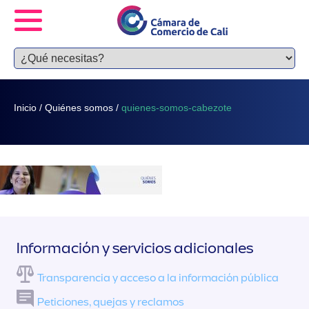
Inicio
/
Quiénes somos
/
quienes-somos-cabezote
Información y servicios adicionales
Transparencia y acceso a la información pública
Peticiones, quejas y reclamos