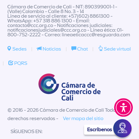
Cámara de Comercio de Cali - NIT: 890399001-1 -
(Valle) Colombia - Calle 8 No. 3 - 14
Línea de servicio al cliente: +57(602) 8861300 -
WhatsApp: +57 318 886 1300 - Email:
contacto@ccc.org.co
- Notificaciones judiciales:
notificacionesjudiciales@ccc.org.co
- Línea ética: 01-
800-752-2222 - Correo:
lineaeticaccc@resguarda.com
Sedes
|
Noticias
|
Chat
|
Sede virtual
|
PQRS
© 2016 - 2026 Cámara de Comercio de Cali Todos los
derechos reservados -
Ver mapa del sitio
Escríbenos
SÍGUENOS EN: