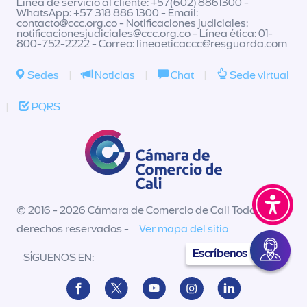
Línea de servicio al cliente: +57(602) 8861300 -
WhatsApp: +57 318 886 1300 - Email:
contacto@ccc.org.co
- Notificaciones judiciales:
notificacionesjudiciales@ccc.org.co
- Línea ética: 01-
800-752-2222 - Correo:
lineaeticaccc@resguarda.com
Sedes
|
Noticias
|
Chat
|
Sede virtual
|
PQRS
© 2016 - 2026 Cámara de Comercio de Cali Todos los
derechos reservados -
Ver mapa del sitio
Escríbenos
SÍGUENOS EN: