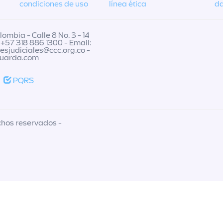
condiciones de uso
línea ética
da
ombia - Calle 8 No. 3 - 14
 +57 318 886 1300 - Email:
nesjudiciales@ccc.org.co
-
guarda.com
PQRS
chos reservados -