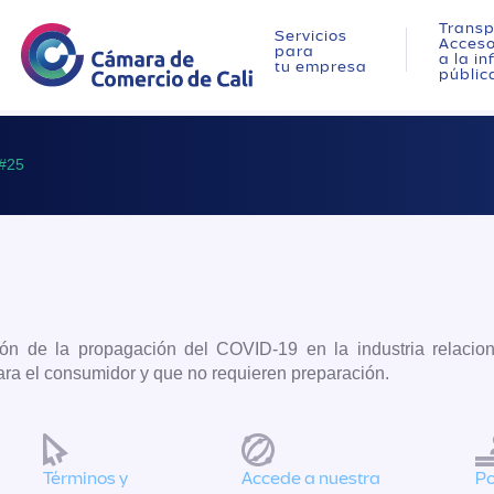
Transp
Servicios
Acces
para
a la i
tu empresa
públic
#25
ón de la propagación del COVID-19 en la industria relacio
ara el consumidor y que no requieren preparación.
Términos y
Accede a nuestra
Po