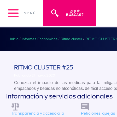
¿QUÉ
MENÚ
BUSCAS?
Inicio
/
Informes Económicos
/
Ritmo cluster
/
RITMO CLUSTER 
RITMO CLUSTER #25
Publicado 21 mayo, 2020
Conozca el impacto de las medidas para la mitigaci
empacados y bebidas no alcohólicas, de fácil acceso p
Información y servicios adicionales
Transparencia y acceso a la
Peticiones, quejas