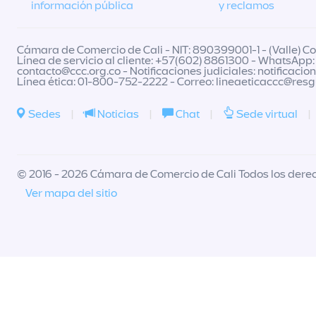
información pública
y reclamos
Cámara de Comercio de Cali - NIT: 890399001-1 - (Valle) Col
Línea de servicio al cliente: +57(602) 8861300 - WhatsApp:
contacto@ccc.org.co
- Notificaciones judiciales:
notificacio
Línea ética: 01-800-752-2222 - Correo:
lineaeticaccc@res
Sedes
|
Noticias
|
Chat
|
Sede virtual
|
© 2016 - 2026 Cámara de Comercio de Cali Todos los dere
Ver mapa del sitio