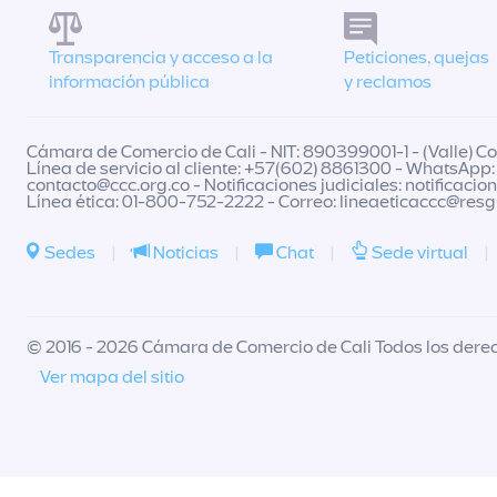
Transparencia y acceso a la
Peticiones, quejas
información pública
y reclamos
Cámara de Comercio de Cali - NIT: 890399001-1 - (Valle) Col
Línea de servicio al cliente: +57(602) 8861300 - WhatsApp:
contacto@ccc.org.co
- Notificaciones judiciales:
notificacio
Línea ética: 01-800-752-2222 - Correo:
lineaeticaccc@res
Sedes
|
Noticias
|
Chat
|
Sede virtual
|
© 2016 - 2026 Cámara de Comercio de Cali Todos los dere
Ver mapa del sitio