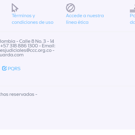
Términos y
Accede a nuestra
Po
condiciones de uso
línea ética
da
ombia - Calle 8 No. 3 - 14
 +57 318 886 1300 - Email:
nesjudiciales@ccc.org.co
-
guarda.com
PQRS
chos reservados -