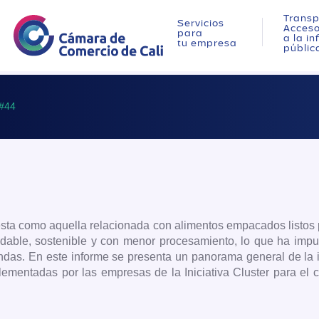
Transp
Servicios
Acces
para
a la i
tu empresa
públic
#44
 esta como aquella relacionada con alimentos empacados listos
able, sostenible y con menor procesamiento, lo que ha impuls
as. En este informe se presenta un panorama general de la i
mplementadas por las empresas de la Iniciativa Cluster para el