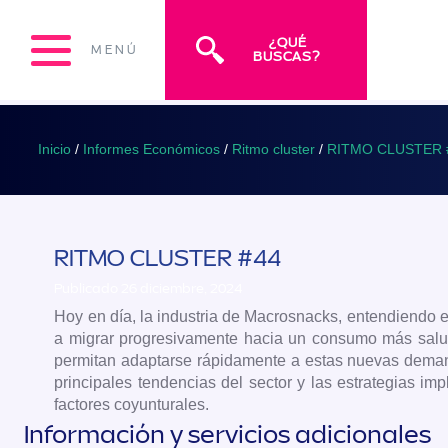
¿QUÉ
MENÚ
BUSCAS?
Inicio
/
Informes Económicos
/
Ritmo cluster
/
RITMO CLUSTER 
RITMO CLUSTER #44
Publicado 26 diciembre, 2024
Hoy en día, la industria de Macrosnacks, entendiendo
a migrar progresivamente hacia un consumo más salud
permitan adaptarse rápidamente a estas nuevas demand
principales tendencias del sector y las estrategias i
factores coyunturales.
Información y servicios adicionales