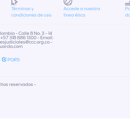
Términos y
Accede a nuestra
Po
condiciones de uso
línea ética
da
ombia - Calle 8 No. 3 - 14
 +57 318 886 1300 - Email:
nesjudiciales@ccc.org.co
-
guarda.com
PQRS
chos reservados -