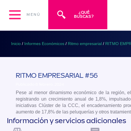
¿QUÉ
MENÚ
BUSCAS?
Inicio
/
Informes Económicos
/
Ritmo empresarial
/
RITMO EMPR
RITMO EMPRESARIAL #56
Publicado 8 febrero, 2024
Pese al menor dinamismo económico de la región, el
registrando un crecimiento anual de 1,8%, impulsado
iniciativas Clúster de la CCC, el encadenamiento pro
aumento de 17,8% de las peluquerías y otros tratamient
Información y servicios adicionales