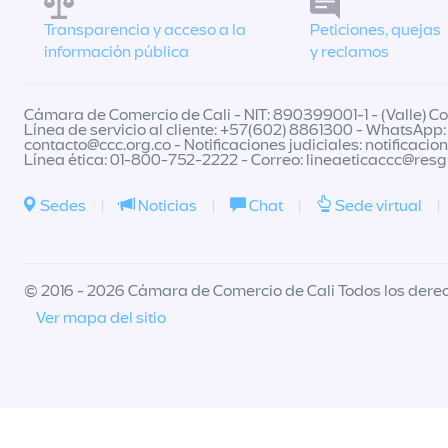
Transparencia y acceso a la
Peticiones, quejas
información pública
y reclamos
Cámara de Comercio de Cali - NIT: 890399001-1 - (Valle) Col
Línea de servicio al cliente: +57(602) 8861300 - WhatsApp:
contacto@ccc.org.co
- Notificaciones judiciales:
notificacio
Línea ética: 01-800-752-2222 - Correo:
lineaeticaccc@res
Sedes
|
Noticias
|
Chat
|
Sede virtual
|
© 2016 - 2026 Cámara de Comercio de Cali Todos los dere
Ver mapa del sitio