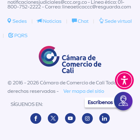
notificacionesjudiciales@ccc.org.co
- Línea ética: 01-
800-752-2222 - Correo:
lineaeticaccc@resguarda.com
Sedes
|
Noticias
|
Chat
|
Sede virtual
|
PQRS
© 2016 - 2026 Cámara de Comercio de Cali Todos los
derechos reservados -
Ver mapa del sitio
Escríbenos
SÍGUENOS EN: