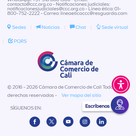
contacto@ccc.org.co
- Notificaciones judiciales:
notificacionesjudiciales@ccc.org.co
- Línea ética: 01-
800-752-2222 - Correo:
lineaeticaccc@resguarda.com
Sedes
|
Noticias
|
Chat
|
Sede virtual
|
PQRS
© 2016 - 2026 Cámara de Comercio de Cali Todos los
derechos reservados -
Ver mapa del sitio
Escríbenos
SÍGUENOS EN: