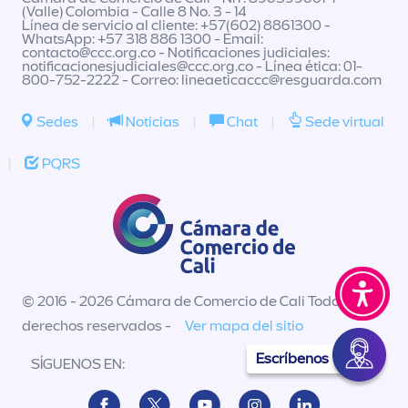
(Valle) Colombia - Calle 8 No. 3 - 14
Línea de servicio al cliente: +57(602) 8861300 -
WhatsApp: +57 318 886 1300 - Email:
contacto@ccc.org.co
- Notificaciones judiciales:
notificacionesjudiciales@ccc.org.co
- Línea ética: 01-
800-752-2222 - Correo:
lineaeticaccc@resguarda.com
Sedes
|
Noticias
|
Chat
|
Sede virtual
|
PQRS
© 2016 - 2026 Cámara de Comercio de Cali Todos los
derechos reservados -
Ver mapa del sitio
Escríbenos
SÍGUENOS EN: