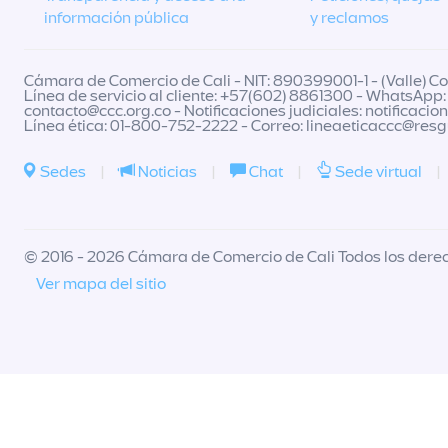
información pública
y reclamos
Cámara de Comercio de Cali - NIT: 890399001-1 - (Valle) Col
Línea de servicio al cliente: +57(602) 8861300 - WhatsApp:
contacto@ccc.org.co
- Notificaciones judiciales:
notificacio
Línea ética: 01-800-752-2222 - Correo:
lineaeticaccc@res
Sedes
|
Noticias
|
Chat
|
Sede virtual
|
© 2016 - 2026 Cámara de Comercio de Cali Todos los dere
Ver mapa del sitio