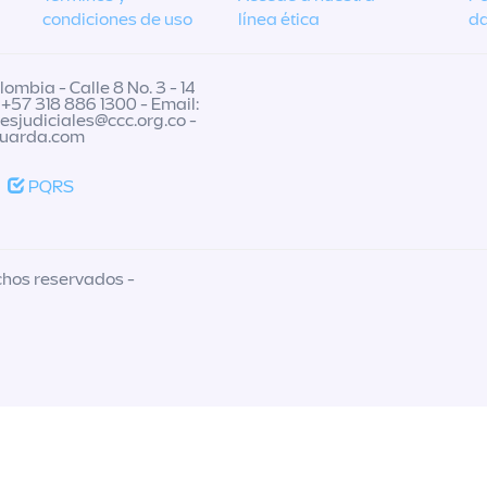
condiciones de uso
línea ética
da
ombia - Calle 8 No. 3 - 14
 +57 318 886 1300 - Email:
nesjudiciales@ccc.org.co
-
guarda.com
PQRS
chos reservados -