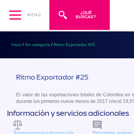
¿QUÉ
MENÚ
BUSCAS?
Inicio
/
Sin categoría
/
Ritmo Exportador #25
Ritmo Exportador #25
Publicado 8 noviembre, 2017
El valor de las exportaciones totales de Colombia en
durante los primeros nueve meses de 2017 creció 19,5
Información y servicios adicionales
Transparencia y acceso a la
Peticiones, quejas