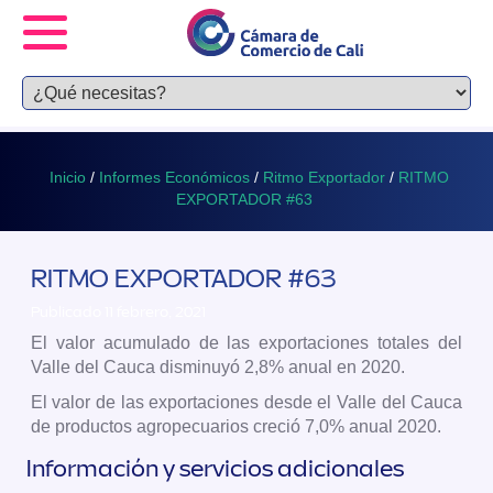
Inicio
/
Informes Económicos
/
Ritmo Exportador
/
RITMO
EXPORTADOR #63
RITMO EXPORTADOR #63
Publicado 11 febrero, 2021
El valor acumulado de las exportaciones totales del
Valle del Cauca disminuyó 2,8% anual en 2020.
El valor de las exportaciones desde el Valle del Cauca
de productos agropecuarios creció 7,0% anual 2020.
Información y servicios adicionales