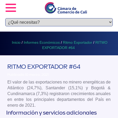
Inicio
/
Informes Económicos
/
Ritmo Exportador
/
RITMO
EXPORTADOR #64
RITMO EXPORTADOR #64
Publicado 10 marzo, 2021
El valor de las exportaciones no minero energéticas de
Atlántico (24,7%), Santander (15,1%) y Bogotá &
Cundinamarca (7,3%) registraron crecimientos anuales
en entre los principales departamentos del País en
enero de 2021.
Información y servicios adicionales