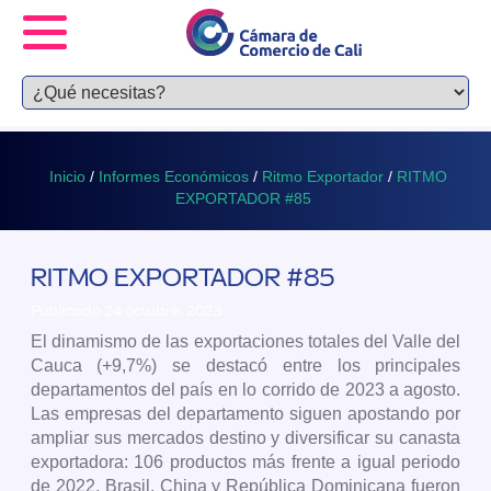
Inicio
/
Informes Económicos
/
Ritmo Exportador
/
RITMO
EXPORTADOR #85
RITMO EXPORTADOR #85
Publicado 24 octubre, 2023
El dinamismo de las exportaciones totales del Valle del
Cauca (+9,7%) se destacó entre los principales
departamentos del país en lo corrido de 2023 a agosto.
Las empresas del departamento siguen apostando por
ampliar sus mercados destino y diversificar su canasta
exportadora: 106 productos más frente a igual periodo
de 2022. Brasil, China y República Dominicana fueron