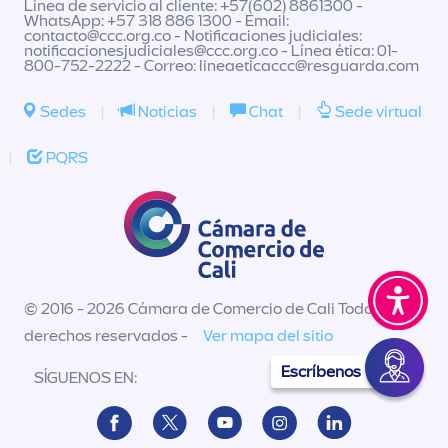
Línea de servicio al cliente: +57(602) 8861300 -
WhatsApp: +57 318 886 1300 - Email:
contacto@ccc.org.co
- Notificaciones judiciales:
notificacionesjudiciales@ccc.org.co
- Línea ética: 01-
800-752-2222 - Correo:
lineaeticaccc@resguarda.com
Sedes
|
Noticias
|
Chat
|
Sede virtual
|
PQRS
© 2016 - 2026 Cámara de Comercio de Cali Todos los
derechos reservados -
Ver mapa del sitio
Escríbenos
SÍGUENOS EN: