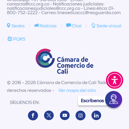
contacto@ccc.org.co
- Notificaciones judiciales:
notificacionesjudiciales@ccc.org.co
- Línea ética: 01-
800-752-2222 - Correo:
lineaeticaccc@resguarda.com
Sedes
|
Noticias
|
Chat
|
Sede virtual
|
PQRS
© 2016 - 2026 Cámara de Comercio de Cali Todos los
derechos reservados -
Ver mapa del sitio
Escríbenos
SÍGUENOS EN: