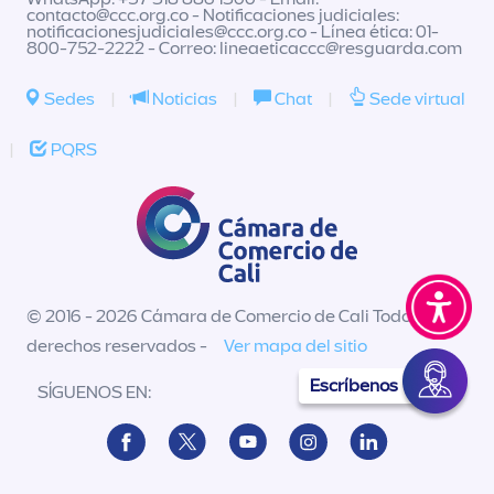
contacto@ccc.org.co
- Notificaciones judiciales:
notificacionesjudiciales@ccc.org.co
- Línea ética: 01-
800-752-2222 - Correo:
lineaeticaccc@resguarda.com
Sedes
|
Noticias
|
Chat
|
Sede virtual
|
PQRS
© 2016 - 2026 Cámara de Comercio de Cali Todos los
derechos reservados -
Ver mapa del sitio
Escríbenos
SÍGUENOS EN: