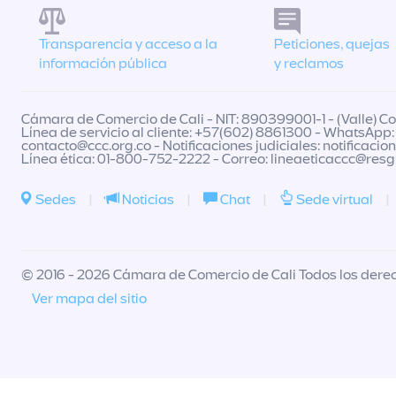
Transparencia y acceso a la
Peticiones, quejas
información pública
y reclamos
Cámara de Comercio de Cali - NIT: 890399001-1 - (Valle) Col
Línea de servicio al cliente: +57(602) 8861300 - WhatsApp:
contacto@ccc.org.co
- Notificaciones judiciales:
notificacio
Línea ética: 01-800-752-2222 - Correo:
lineaeticaccc@res
Sedes
|
Noticias
|
Chat
|
Sede virtual
|
© 2016 - 2026 Cámara de Comercio de Cali Todos los dere
Ver mapa del sitio