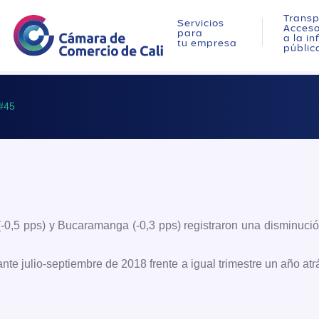
Transp
Servicios
Acces
para
a la i
tu empresa
públic
#45
á (-0,5 pps) y Bucaramanga (-0,3 pps) registraron una disminuc
te julio-septiembre de 2018 frente a igual trimestre un año at