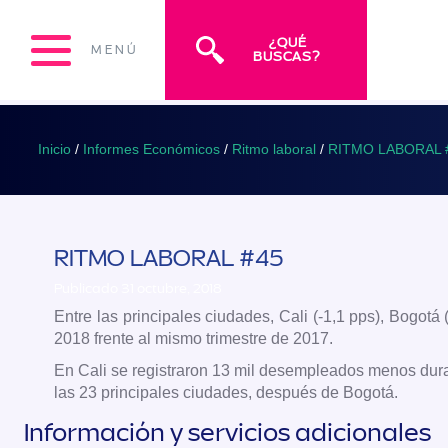
¿QUÉ
MENÚ
BUSCAS?
Inicio
/
Informes Económicos
/
Ritmo laboral
/
RITMO LABORAL 
RITMO LABORAL #45
Publicado 31 octubre, 2018
Entre las principales ciudades, Cali (-1,1 pps), Bogot
2018 frente al mismo trimestre de 2017.
En Cali se registraron 13 mil desempleados menos duran
las 23 principales ciudades, después de Bogotá.
Información y servicios adicionales