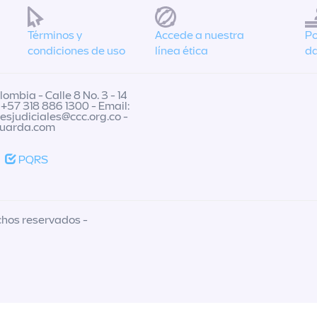
Términos y
Accede a nuestra
Po
condiciones de uso
línea ética
da
ombia - Calle 8 No. 3 - 14
 +57 318 886 1300 - Email:
nesjudiciales@ccc.org.co
-
guarda.com
PQRS
chos reservados -