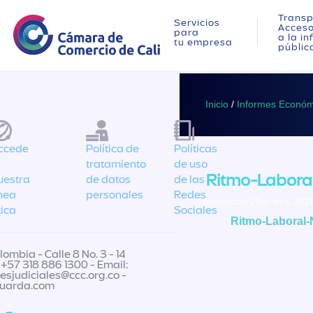
Transp
Servicios
Acces
para
a la i
tu empresa
públic
Inicio
/
Informes Económ
ccede
Política de
Políticas
tratamiento
de uso
Ritmo-Labora
uestra
de datos
de las
ínea
personales
Redes
Publicado 29 enero, 2021
tica
Sociales
Ritmo-Laboral-
ombia - Calle 8 No. 3 - 14
 +57 318 886 1300 - Email:
nesjudiciales@ccc.org.co
-
guarda.com