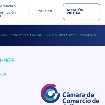
arencia y
o
ATENCIÓN
Participa
nformación
VIRTUAL
a
icos
/
Ritmo laboral
/
RITMO LABORAL #69
/
Ritmo-Laboral-N69
l-N69
N69