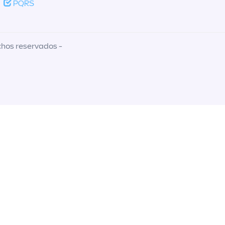
PQRS
chos reservados -