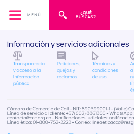
¿QUÉ
MENÚ
BUSCAS?
Información y servicios adicionales
Transparencia
Peticiones,
Términos y
A
y acceso a la
quejas y
condiciones
a
información
reclamos
de uso
n
pública
l
é
Cámara de Comercio de Cali - NIT: 890399001-1 - (Valle) Col
Línea de servicio al cliente: +57(602) 8861300 - WhatsApp:
contacto@ccc.org.co
- Notificaciones judiciales:
notificacio
Línea ética: 01-800-752-2222 - Correo:
lineaeticaccc@res