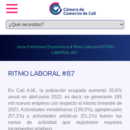
Inicio
/
Informes Económicos
/
Ritmo laboral
/
RITMO
LABORAL #87
RITMO LABORAL #87
Publicado 29 julio, 2022
En Cali A.M., la población ocupada aumentó 20,6%
anual en abril-junio 2022, es decir, se generaron 185
mil nuevos empleos con respecto al mismo trimestre de
2021. Actividades inmobiliarias (139,5%), agropecuario
(57,1%) y actividades artísticas (51,1%) fueron las
ramas de actividad que registraron mayores
incrementos relativos.