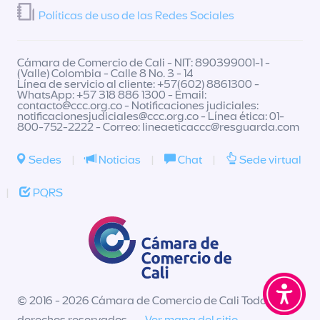
Políticas de uso de las Redes Sociales
Cámara de Comercio de Cali - NIT: 890399001-1 -
(Valle) Colombia - Calle 8 No. 3 - 14
Línea de servicio al cliente: +57(602) 8861300 -
WhatsApp: +57 318 886 1300 - Email:
contacto@ccc.org.co
- Notificaciones judiciales:
notificacionesjudiciales@ccc.org.co
- Línea ética: 01-
800-752-2222 - Correo:
lineaeticaccc@resguarda.com
Sedes
|
Noticias
|
Chat
|
Sede virtual
|
PQRS
© 2016 - 2026 Cámara de Comercio de Cali Todos los
derechos reservados -
Ver mapa del sitio