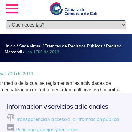
Inicio
/
Sede virtual
/
Trámites de Registros Públicos
/
Registro
Mercantil
/
Ley 1700 de 2013
ey 1700 de 2013
r medio de la cual se reglamentan las actividades de
mercialización en red o mercadeo multinivel en Colombia.
Información y servicios adicionales
Transparencia y acceso a la información pública
Peticiones, quejas y reclamos