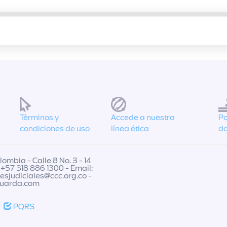
Términos y
Accede a nuestra
Po
condiciones de uso
línea ética
da
ombia - Calle 8 No. 3 - 14
 +57 318 886 1300 - Email:
nesjudiciales@ccc.org.co
-
guarda.com
PQRS