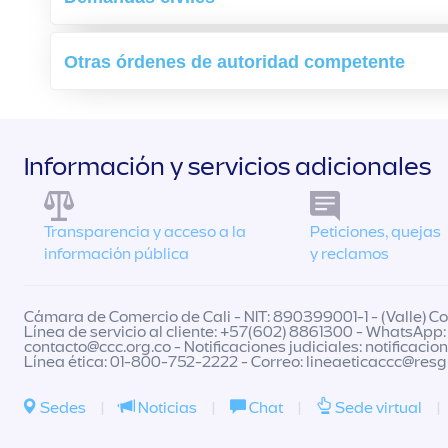
Otras órdenes de autoridad competente
Información y servicios adicionales
Transparencia y acceso a la
Peticiones, quejas
información pública
y reclamos
Cámara de Comercio de Cali - NIT: 890399001-1 - (Valle) Col
Línea de servicio al cliente: +57(602) 8861300 - WhatsApp:
contacto@ccc.org.co
- Notificaciones judiciales:
notificacio
Línea ética: 01-800-752-2222 - Correo:
lineaeticaccc@res
Sedes
|
Noticias
|
Chat
|
Sede virtual
|