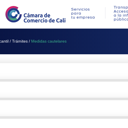
Transp
Servicios
Acces
para
a la i
tu empresa
públic
antil
/
Trámites
/
Medidas cautelares