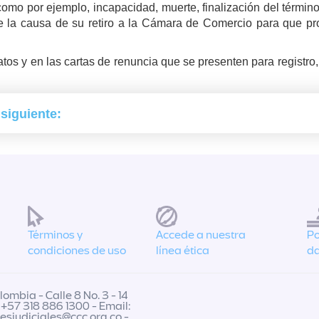
 como por ejemplo, incapacidad, muerte, finalización del término 
e la causa de su retiro a la Cámara de Comercio para que pro
tos y en las cartas de renuncia que se presenten para registro, 
 siguiente:
Términos y
Accede a nuestra
Po
condiciones de uso
línea ética
da
ombia - Calle 8 No. 3 - 14
 +57 318 886 1300 - Email:
nesjudiciales@ccc.org.co
-