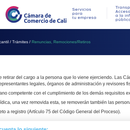
Transp
Servicios
Acces
para
a la i
tu empresa
públic
antil
/
Trámites
/
Renuncias, Remociones/Retiros
 retirar del cargo a la persona que lo viene ejerciendo. Las 
representantes legales, órganos de administración y revisores fi
gano competente con el cumplimiento de los demás requisitos ex
urídica, una vez removida esta, se removerán también las pers
to a registro (Artículo 75 del Código General del Proceso).
cuenta lo siguiente: