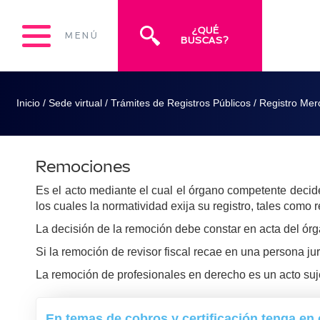
¿QUÉ
MENÚ
BUSCAS?
Inicio
/
Sede virtual
/
Trámites de Registros Públicos
/
Registro Merc
Remociones
Es el acto mediante el cual el órgano competente decide
los cuales la normatividad exija su registro, tales como 
La decisión de la remoción debe constar en acta del ór
Si la remoción de revisor fiscal recae en una persona j
La remoción de profesionales en derecho es un acto suje
En temas de cobros y certificación tenga en 