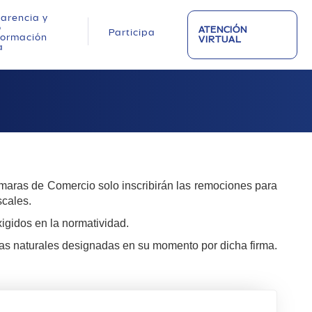
arencia y
o
ATENCIÓN
Participa
nformación
VIRTUAL
a
Cámaras de Comercio solo inscribirán las remociones para
scales.
igidos en la normatividad.
onas naturales designadas en su momento por dicha firma.